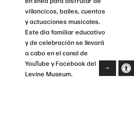
en línea para disfrutar de
villancicos, bailes, cuentos
y actuaciones musicales.
Este día familiar educativo
y de celebración se llevará
a cabo en el canal de
Open
YouTube y Facebook del
Levine Museum.
HOW TO WATCH:
YouTube
Facebook
Our Website